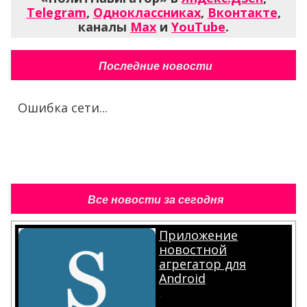
Telegram
,
Одноклассниках
,
Вконтакте
,
каналы
Max
и
YouTube
.
Последние новости
Ошибка сети...
Все новости за сегодня
Приложение
новостной
агрегатор для
Android
.