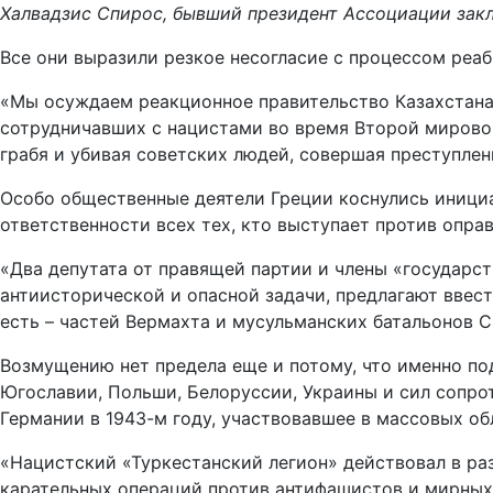
Халвадзис Спирос, бывший президент Ассоциации зак
Все они выразили резкое несогласие с процессом реа
«Мы осуждаем реакционное правительство Казахстана,
сотрудничавших с нацистами во время Второй мировой
грабя и убивая советских людей, совершая преступлен
Особо общественные деятели Греции коснулись инициа
ответственности всех тех, кто выступает против опра
«Два депутата от правящей партии и члены «государс
антиисторической и опасной задачи, предлагают ввест
есть – частей Вермахта и мусульманских батальонов С
Возмущению нет предела еще и потому, что именно по
Югославии, Польши, Белоруссии, Украины и сил сопро
Германии в 1943-м году, участвовавшее в массовых об
«Нацистский «Туркестанский легион» действовал в ра
карательных операций против антифашистов и мирных 