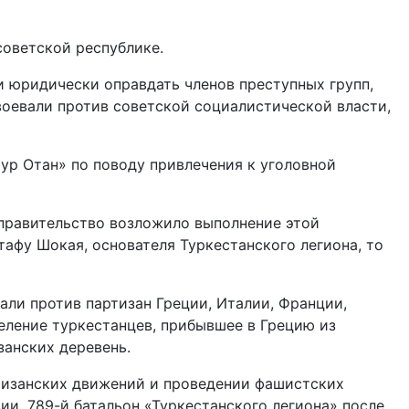
советской республике.
и юридически оправдать членов преступных групп,
воевали против советской социалистической власти,
ур Отан» по поводу привлечения к уголовной
 правительство возложило выполнение этой
тафу Шокая, основателя Туркестанского легиона, то
али против партизан Греции, Италии, Франции,
еление туркестанцев, прибывшее в Грецию из
занских деревень.
ртизанских движений и проведении фашистских
и. 789-й батальон «Туркестанского легиона» после