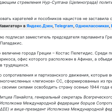
дающим стремления Нур-Султана (Целинограда) полит
Навигатор» в
Яндекс.Дзен
,
Telegram
,
Одноклассниках
,
ю подписал заместитель председателя парламента Грец
 Пападакис.
 величине города Греции – Костас Пелетидис. Среди п
икоса, офис которого расположен в Афинах, а объеди
ов трудящихся.
 сопротивления и партизанского движения, которые ве
многочисленных «легионов» СС, сформированных из при
 своими силами освободить страну осенью 1944 года 
итцеа Панайота, генеральный секретарь Всегреческог
Исполкома Международной федерации борцов Сопротивл
ΔΣΕ) и вице-президент Исполкома Международной феде