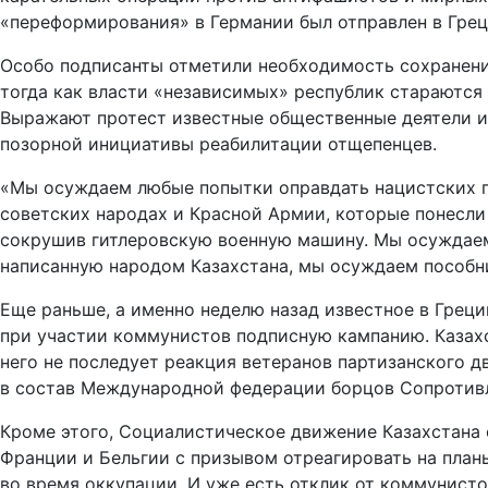
«переформирования» в Германии был отправлен в Греци
Особо подписанты отметили необходимость сохранени
тогда как власти «независимых» республик стараются
Выражают протест известные общественные деятели и 
позорной инициативы реабилитации отщепенцев.
«Мы осуждаем любые попытки оправдать нацистских пр
советских народах и Красной Армии, которые понесли
сокрушив гитлеровскую военную машину. Мы осуждаем
написанную народом Казахстана, мы осуждаем пособни
Еще раньше, а именно неделю назад известное в Греци
при участии коммунистов подписную кампанию. Казахск
него не последует реакция ветеранов партизанского д
в состав Международной федерации борцов Сопротивле
Кроме этого, Социалистическое движение Казахстана
Франции и Бельгии с призывом отреагировать на планы
во время оккупации. И уже есть отклик от коммунисто