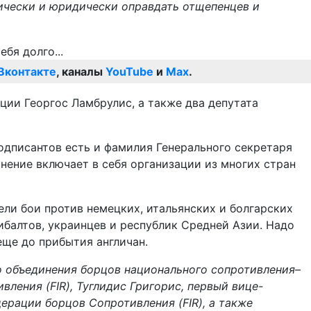
ически и юридически оправдать отщепенцев и
Вконтакте
, каналы
YouTube
и
Max
.
ии Георгос Ламбрулис, а также два депутата
одписантов есть и фамилия Генерального секретаря
нение включает в себя организации из многих стран
ли бои против немецких, итальянских и болгарских
балтов, украинцев и республик Средней Азии. Надо
еще до прибытия англичан.
о объединения борцов национального сопротивления–
ения (FIR), Туглидис Григорис, первый вице-
рации борцов Сопротивления (FIR), а также