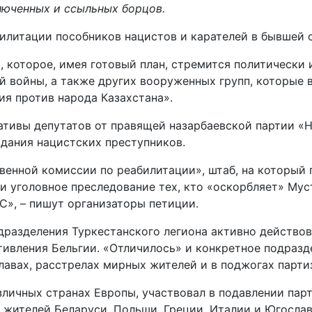
люченных и ссыльных борцов.
билитации пособников нацистов и карателей в бывшей 
 которое, имея готовый план, стремится политически 
 войны, а также других вооруженных групп, которые 
ия против народа Казахстана».
тивы депутатов от правящей назарбаевской партии «Н
вдания нацистских преступников.
твенной комиссии по реабилитации», штаб, на который
и уголовное преследование тех, кто «оскорбляет» Мус
С», – пишут организаторы петиции.
дразделения Туркестанского легиона активно действов
тивления Бельгии. «Отличилось» и конкретное подразд
лавах, расстрелах мирных жителей и в поджогах парти
зличных странах Европы, участвовал в подавлении па
жителей Беларуси, Польши, Греции, Италии и Югослави