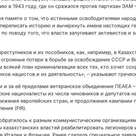
ю в 1943 году, где он сражался против партизан ЭAM 
я памяти о том, что истинными освободителями народ
 переписать историю и вычеркнуть имена настоящих ге
по поводу того, что власти запугивают активистов и 
еступников и их пособников, как, например, в Казахс
 огромные потери в борьбе за освобождение СССР и В
 всякий план криминализации всех тех, кто хочет со
ков нацистов и их деятельность», – указывают гречес
и и за её пределами ветеранское объединение ΠΕΑΕΑ – 
ие националисты из числа чиновников и депутатов нап
вижения европейских стран, и продолжения кампании п
ния (FIR).
 обратилось к разным коммунистическим организациям
 казахстанских властей реабилитировать легионеров и
в Италии и Франции. Ранее сделала специальное заявл