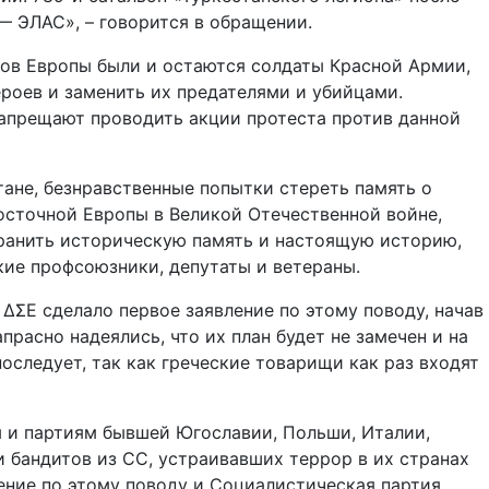
— ЭЛАС», – говорится в обращении.
ов Европы были и остаются солдаты Красной Армии,
роев и заменить их предателями и убийцами.
запрещают проводить акции протеста против данной
тане, безнравственные попытки стереть память о
осточной Европы в Великой Отечественной войне,
хранить историческую память и настоящую историю,
кие профсоюзники, депутаты и ветераны.
ΔΣΕ сделало первое заявление по этому поводу, начав
расно надеялись, что их план будет не замечен и на
оследует, так как греческие товарищи как раз входят
 и партиям бывшей Югославии, Польши, Италии,
 бандитов из СС, устраивавших террор в их странах
ение по этому поводу и Социалистическая партия