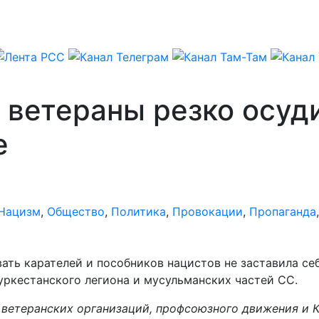
и ветераны резко осу
е
Нацизм
,
Общество
,
Политика
,
Провокации
,
Пропаганда
ать карателей и пособников нацистов не заставила се
уркестанского легиона и мусульманских частей СС.
й ветеранских организаций, профсоюзного движения и 