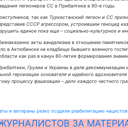
авдания легионеров СС в Прибалтике в 90-е годы.
преступников, так как Туркестанский легион и СС пр
представив СССР агрессором, устроившим геноцид каза
зрушить единое пока еще – социально-культурное и и
езнаказанно акты вандализма в отношении памятников
ыло в Актюбинске на кладбище бывшего военного госпи
ласти как раз в канун 80-летия формирования знамен
Прибалтики, Грузии и Украины в деле декоммунизации 
льной героизации основателя и идейного вдохновителя
тому процессу фашизации – дело каждого честного гр
аты и ветераны резко осудили реабилитацию нацистов
ЖУРНАЛИСТОВ ЗА МАТЕРИ