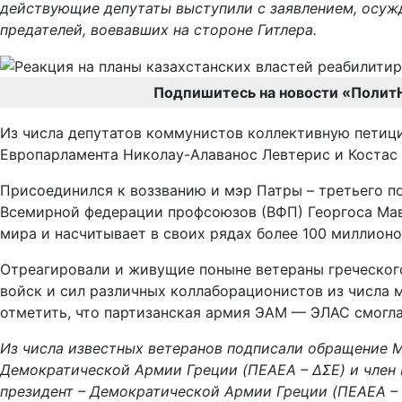
действующие депутаты выступили с заявлением, осуж
предателей, воевавших на стороне Гитлера.
Подпишитесь на новости «Полит
Из числа депутатов коммунистов коллективную петици
Европарламента Николау-Алаванос Левтерис и Костас
Присоединился к воззванию и мэр Патры – третьего по
Всемирной федерации профсоюзов (ВФП) Георгоса Мавр
мира и насчитывает в своих рядах более 100 миллион
Отреагировали и живущие поныне ветераны греческого
войск и сил различных коллаборационистов из числа 
отметить, что партизанская армия ЭAM — ЭЛАС смогла
Из числа известных ветеранов подписали обращение М
Демократической Армии Греции (ΠΕΑΕΑ – ΔΣΕ) и член 
президент – Демократической Армии Греции (ΠΕΑΕΑ – 