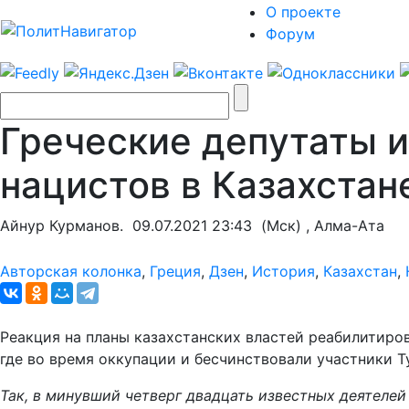
О проекте
Форум
Греческие депутаты 
нацистов в Казахстан
Айнур Курманов.
09.07.2021 23:43
(Мск) , Алма-Ата
Авторская колонка
,
Греция
,
Дзен
,
История
,
Казахстан
,
Реакция на планы казахстанских властей реабилитиров
где во время оккупации и бесчинствовали участники Т
Так, в минувший четверг двадцать известных деятеле