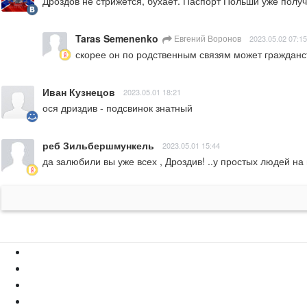
Дроздов не стрижется, бухает. Паспорт Польши уже получ
Taras Semenenko
Евгений Воронов
2023.05.02 07:15
скорее он по родственным связям может гражданс
Иван Кузнецов
2023.05.01 18:21
ося дриздив - подсвинок знатный
реб Зильбершмункель
2023.05.01 15:44
да залюбили вы уже всех , Дроздив! ..у простых людей на 