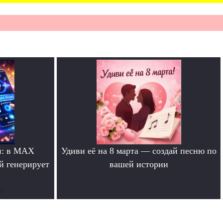
и: в MAX
Удиви её на 8 марта — создай песню по
й генерирует
вашей истории
.
ты