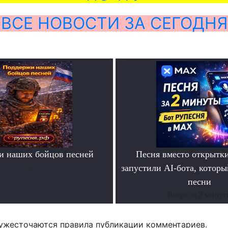
ВСЕ НОВОСТИ ЗА СЕГОДНЯ
и наших бойцов песней
Песня вместо открытк
.
запустили AI-бота, которы
песни
Всего за 2 мину
ужесточаются правила публикации комментариев.