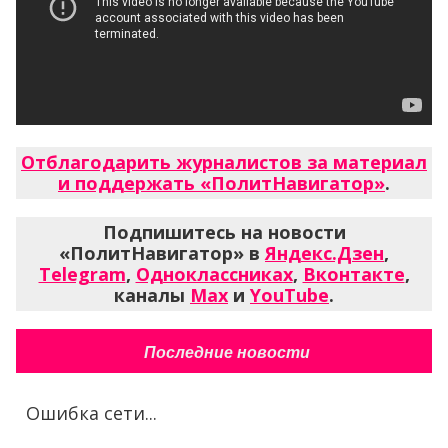
Отблагодарить журналистов за материал
и поддержать «ПолитНавигатор»
.
Подпишитесь на новости
«ПолитНавигатор» в
Яндекс.Дзен
,
Telegram
,
Одноклассниках
,
Вконтакте
,
каналы
Max
и
YouTube
.
Последние новости
Ошибка сети...