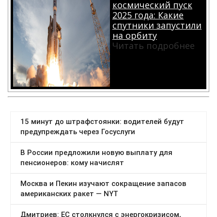
космический пуск
2025 года: Какие
спутники запустили
на орбиту
Читать подробнее