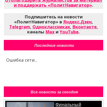
и поддержать «ПолитНавигатор»
.
Подпишитесь на новости
«ПолитНавигатор» в
Яндекс.Дзен
,
Telegram
,
Одноклассниках
,
Вконтакте
,
каналы
Max
и
YouTube
.
Последние новости
Ошибка сети...
Все новости за сегодня
Финальный