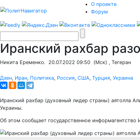
О проекте
Форум
Иранский рахбар раз
Никита Еременко.
20.07.2022 09:50
(Мск) , Тегеран
Дзен
,
Иран
,
Политика
,
Россия
,
США
,
Турция
,
Украина
Иранский рахбар (духовный лидер страны) аятолла Ал
Украины.
Об этом сообщает государственное информагентство И