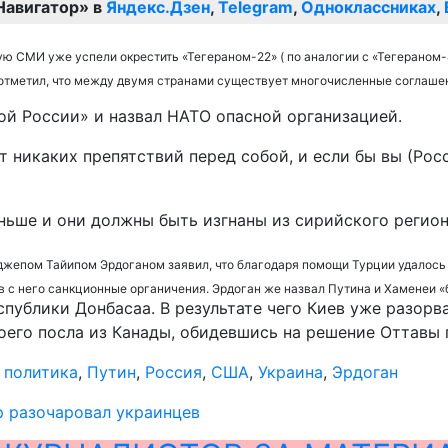
Навигатор» в
Яндекс.Дзен
,
Telegram
,
Одноклассниках
,
ую СМИ уже успели окрестить «Тегераном-22» ( по аналогии с «Тегераном-
 отметил, что между двумя странами существует многочисленные соглашени
ой России» и назвал НАТО опасной организацией.
т никаких препятствий перед собой, и если бы вы (Росс
ньше и они должны быть изгнаны из сирийского регион
джепом Тайипом Эрдоганом заявил, что благодаря помощи Турции удалось 
яв с него санкционные органичения. Эрдоган же назвал Путина и Хаменеи «
публики Донбасаа. В результате чего Киев уже разорв
воего посла из Канады, обидевшись на решение Оттавы 
,
политика
,
Путин
,
Россия
,
США
,
Украина
,
Эрдоган
р разочаровал украинцев