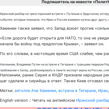
Подпишитесь на новости «Полит
Иранский рахбар на трехсторонней встрече с Путиным и Эрдоганом, котор
события, которые показали, что Иран и Россия взаимно нужны друг другу,
Хаменеи также заявил, что Запад воюет против «сильн
«Если дорога будет открыта для НАТО, то она не увиди
начала бы войну под предлогом Крыма», – заявил он.
По его словам, в настоящее время США слабее, чем ра
Напомним, Владимир Путин на встрече в Тегеране с турецким лидером Ре
требование к Запау, разблокировать в пакете экспорт зерна из России, сн
Напомним, ранее Сирия и КНДР признали народные рес
шаг сделали и сирийцы в ответ. Также Киев отозвал с
Метки:
аятолла Али Хаменеи
,
встреча в Тегеране
,
Иран
English version :: Читать на английском
Иранский рахба