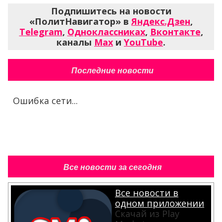
Подпишитесь на новости
«ПолитНавигатор» в
Яндекс.Дзен
,
Telegram
,
Одноклассниках
,
Вконтакте
,
каналы
Max
и
YouTube
.
Последние новости
Ошибка сети...
Все новости за сегодня
Все новости в
одном приложении
Скачай из Play