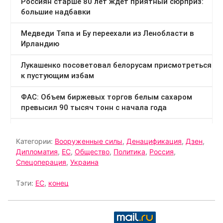
Категории:
Вооруженные силы
,
Денацификация
,
Дзен
,
Дипломатия
,
ЕС
,
Общество
,
Политика
,
Россия
,
Спецоперация
,
Украина
Тэги:
ЕС
,
конец