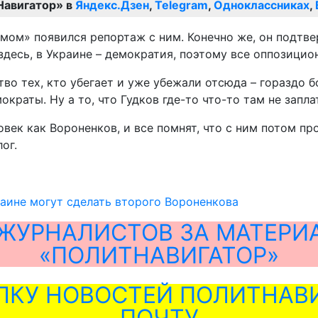
Навигатор» в
Яндекс.Дзен
,
Telegram
,
Одноклассниках
,
мом» появился репортаж с ним. Конечно же, он подтве
здесь, в Украине – демократия, поэтому все оппозицио
тво тех, кто убегает и уже убежали отсюда – гораздо 
краты. Ну а то, что Гудков где-то что-то там не заплат
век как Вороненков, и все помнят, что с ним потом пр
лог.
раине могут сделать второго Вороненкова
ЖУРНАЛИСТОВ ЗА МАТЕРИ
«ПОЛИТНАВИГАТОР»
ЛКУ НОВОСТЕЙ ПОЛИТНАВИ
ПОЧТУ