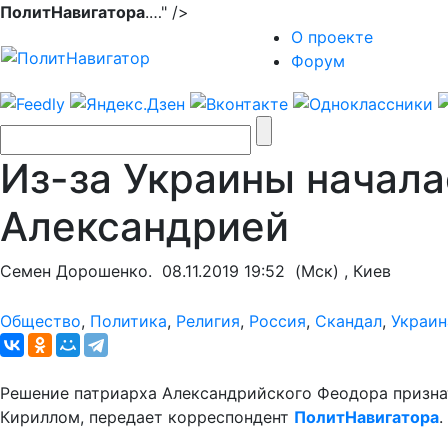
ПолитНавигатора
.…" />
О проекте
Форум
Из-за Украины начала
Александрией
Семен Дорошенко.
08.11.2019 19:52
(Мск) , Киев
Общество
,
Политика
,
Религия
,
Россия
,
Скандал
,
Украин
Решение патриарха Александрийского Феодора призна
Кириллом, передает корреспондент
ПолитНавигатора
.