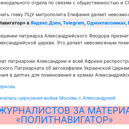
синодального отдела по связям с общественностью и 
Навигатор» в
Яндекс.Дзен
,
Telegram
,
Одноклассниках
,
решении патриарха Александрийского Феодора признат
Александрийской церкви. Это делает невозможным пом
иат патриархии Александрии и всей Африки распростр
ского Патриархата об автокефалии Украинской Церкви
ния в диптих для поминовения в храмах Александрийс
ерковь
ачалась церковная война Москвы с Александрией
ЖУРНАЛИСТОВ ЗА МАТЕРИ
«ПОЛИТНАВИГАТОР»