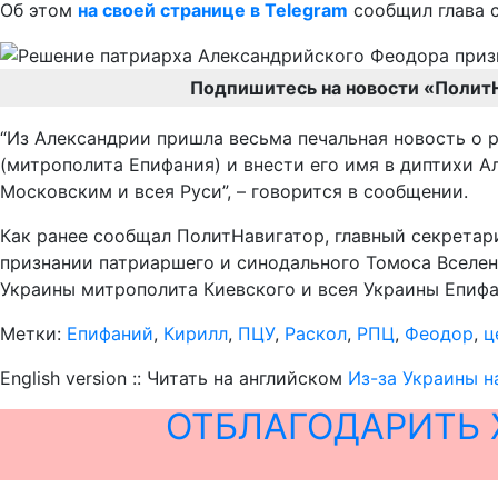
Об этом
на своей странице в Telegram
сообщил глава 
Подпишитесь на новости «Полит
“Из Александрии пришла весьма печальная новость о 
(митрополита Епифания) и внести его имя в диптихи 
Московским и всея Руси”, – говорится в сообщении.
Как ранее сообщал ПолитНавигатор, главный секретар
признании патриаршего и синодального Томоса Вселен
Украины митрополита Киевского и всея Украины Епифа
Метки:
Епифаний
,
Кирилл
,
ПЦУ
,
Раскол
,
РПЦ
,
Феодор
,
ц
English version :: Читать на английском
Из-за Украины н
ОТБЛАГОДАРИТЬ 