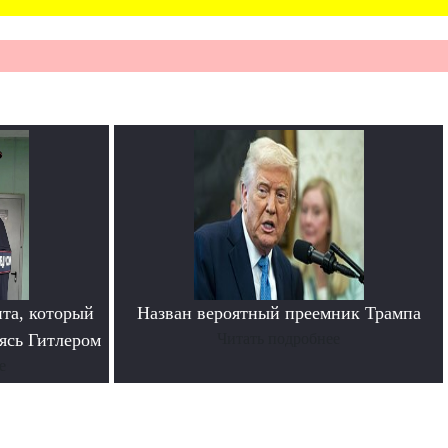
та, который
Назван вероятный преемник Трампа
ясь Гитлером
Читать подробнее
е