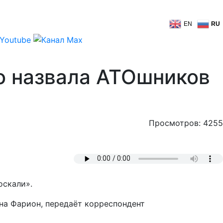
EN
RU
о назвала АТОшников
Просмотров: 4255
оскали».
на Фарион, передаёт корреспондент