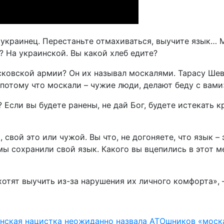
 украинец. Перестаньте отмахиваться, выучите язык… 
? На украинской. Вы какой хлеб едите?
осковской армии? Он их называл москалями. Тарасу Ше
 потому что москали – чужие люди, делают беду с вами
 Если вы будете ранены, не дай Бог, будете истекать к
, свой это или чужой. Вы что, не догоняете, что язык
мы сохранили свой язык. Какого вы вцепились в этот м
 хотят выучить из-за нарушения их личного комфорта»,
инская нацистка неожиданно назвала АТОшников «мос