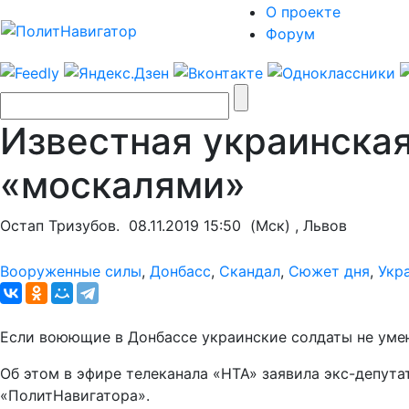
О проекте
Форум
Известная украинска
«москалями»
Остап Тризубов.
08.11.2019 15:50
(Мск) , Львов
Вооруженные силы
,
Донбасс
,
Скандал
,
Сюжет дня
,
Укр
Если воюющие в Донбассе украинские солдаты не умею
Об этом в эфире телеканала «НТА» заявила экс-депут
«ПолитНавигатора».