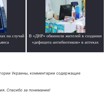
нах на случай
В «ДНР» обвинили жителей в создании
ьянса
«дефицита антибиотиков» в аптеках
е
.
тории Украины, комментарии содержащие
ния.
Спасибо за понимание!