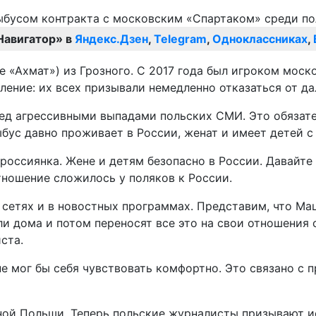
Навигатор» в
Яндекс.Дзен
,
Telegram
,
Одноклассниках
,
не «Ахмат») из Грозного. С 2017 года был игроком мос
ение: их всех призывали немедленно отказаться от да
ред агрессивными выпадами польских СМИ. Это обязат
ыбус давно проживает в России, женат и имеет детей с
 россиянка. Жене и детям безопасно в России. Давайт
отношение сложилось у поляков к России.
сетях и в новостных программах. Представим, что Мац
ли дома и потом переносят все это на свои отношения 
ста.
не мог бы себя чувствовать комфортно. Это связано с
ной Польши. Теперь польские журналисты призывают и