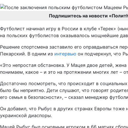
Подпишитесь на новости «Полит
Футболист начинал игру в России в клубе «Терек» (ны
на польских футболистов оказывалось мощнейшие давл
Решение спортсмена заставило его оправдываться пе
Пекарский. В одним из
интервью
он подчеркнул, что Р
«Это непростая обстановка. У Мацея двое детей, жена
понимаем, какое – и это на протяжении многих лет – 
Достаточно посмотреть, что происходит в социальных 
было бы неприятно. Дети слушают, что говорят родите
его семья в безопасности», – сказал менеджер футболи
Он добавил, что Рыбус в других странах Европы тоже 
украинской диаспоры.
Мацей Рыбус был основным игроком в 66 матчах сбор