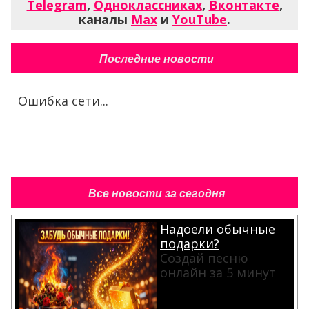
Telegram
,
Одноклассниках
,
Вконтакте
,
каналы
Max
и
YouTube
.
Последние новости
Ошибка сети...
Все новости за сегодня
Надоели обычные
подарки?
Создай песню
онлайн за 5 минут