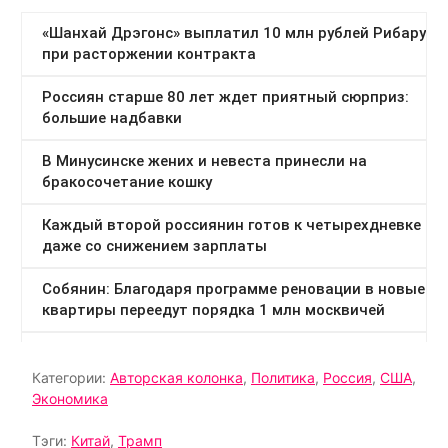
Категории:
Авторская колонка
,
Политика
,
Россия
,
США
,
Экономика
Тэги:
Китай
,
Трамп