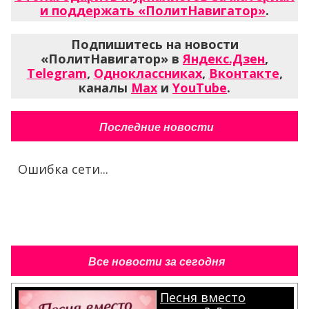
и поддержать «ПолитНавигатор»
.
Подпишитесь на новости
«ПолитНавигатор» в
Яндекс.Дзен
,
Telegram
,
Одноклассниках
,
Вконтакте
,
каналы
Max
и
YouTube
.
Последние новости
Ошибка сети...
Все новости за сегодня
Песня вместо