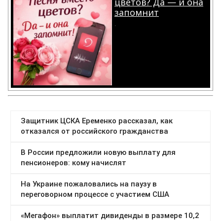
цветов? Да — и она
запомнит
.