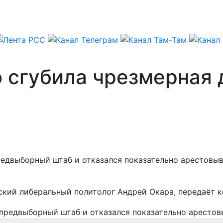
 сгубила чрезмерная 
двыборный штаб и отказался показательно арестовыва
йский либеральный политолог Андрей Окара, передаёт 