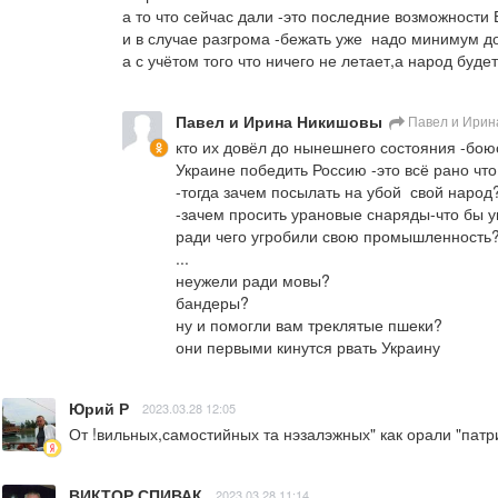
а то что сейчас дали -это последние возможности 
и в случае разгрома -бежать уже  надо минимум д
а с учётом того что ничего не летает,а народ буде
Павел и Ирина Никишовы
Павел и Ирин
кто их довёл до нынешнего состояния -боюс
Украине победить Россию -это всё рано что
-тогда зачем посылать на убой  свой народ?
-зачем просить урановые снаряды-что бы у
ради чего угробили свою промышленность?
...

неужели ради мовы?

бандеры?

ну и помогли вам треклятые пшеки?

они первыми кинутся рвать Украину
Юрий Р
2023.03.28 12:05
От !вильных,самостийных та нэзалэжных" как орали "пат
ВИКТОР СПИВАК
2023.03.28 11:14