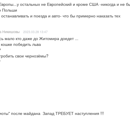
Европы...у остальных не Европейский и кроме США -никогда и не б
о Польши

т останавливать и поезда и авто- что бы примерно наказать тех
а Никишовы
2023.03.28 13:47
ь мало кто даже до Житомира доедет ...

 кошке победить льва



гробить свои чернозёмы?



риоты" после майдана  Запад ТРЕБУЕТ наступления !!!