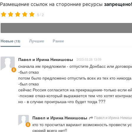
Размещение ссылок на сторонние ресурсы
запрещено
/
5
2
Новые
Лучшие
Ранее
(13)
Павел и Ирина Никишовы
2023.03.28 13:09
сначала им предложили - отпустите Донбасс или договори
-был отказ

потом было предложено отпустить всех из тех кто никогда
-был отказ

сейчас Россия согласится на прекращение-только если ей
-похоже отказ-который выражается тем что хотят контрнас
но - в случае проигрыша-что будет тогда ???
Павел и Ирина Никишовы
Павел и Ирина Никиш
кто то просчитал вариант возможность провести у
скорей всего нет!!
