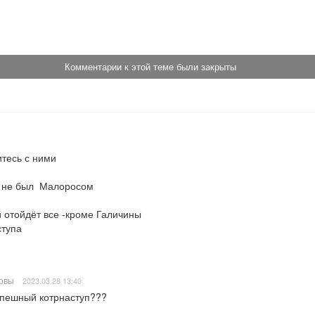
!
Комментарии к этой теме были закрыты
тесь с ними

 не был  Малоросом

 отойдёт все -кроме Галичины 

тупа

овы
2023.03.28 13:40
спешный котрнаступ???
