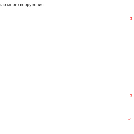
ыло много вооружения 

-3
-3
-1