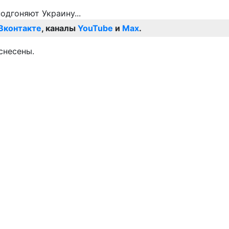
Вконтакте
, каналы
YouTube
и
Max
.
снесены.