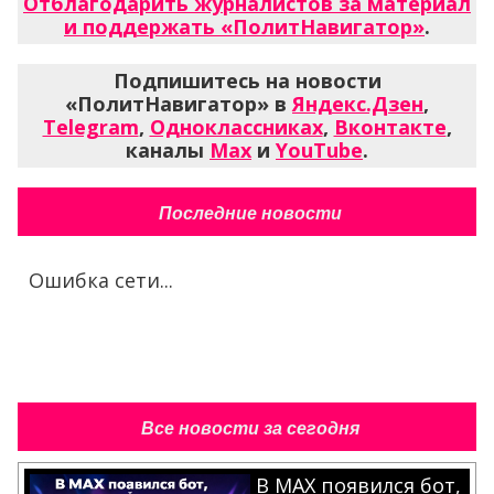
Отблагодарить журналистов за материал
и поддержать «ПолитНавигатор»
.
Подпишитесь на новости
«ПолитНавигатор» в
Яндекс.Дзен
,
Telegram
,
Одноклассниках
,
Вконтакте
,
каналы
Max
и
YouTube
.
Последние новости
Ошибка сети...
Все новости за сегодня
В MAX появился бот,