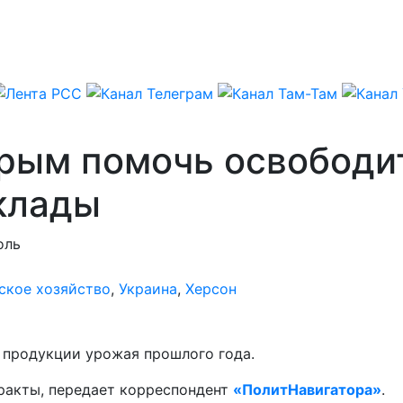
рым помочь освободи
клады
оль
ское хозяйство
,
Украина
,
Херсон
 продукции урожая прошлого года.
ракты, передает корреспондент
«ПолитНавигатора»
.