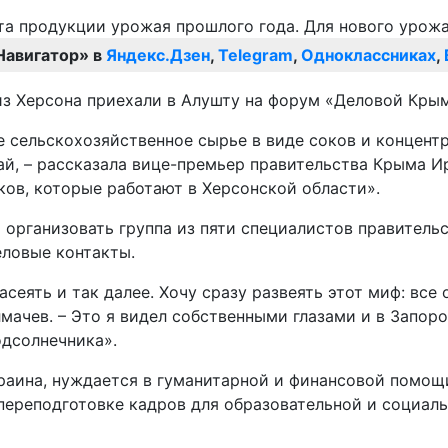
Навигатор» в
Яндекс.Дзен
,
Telegram
,
Одноклассниках
,
з Херсона приехали в Алушту на форум «Деловой Крым
е сельскохозяйственное сырье в виде соков и концент
ай, – рассказала вице-премьер правительства Крыма И
ков, которые работают в Херсонской области».
рганизовать группа из пяти специалистов правительст
еловые контакты.
асеять и так далее. Хочу сразу развеять этот миф: все 
мачев. – Это я видел собственными глазами и в Запоро
одсолнечника».
краина, нуждается в гуманитарной и финансовой помощ
переподготовке кадров для образовательной и социаль