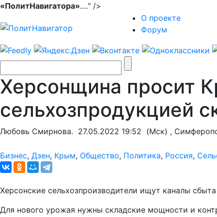
«ПолитНавигатора»
.…" />
О проекте
Форум
Херсонщина просит К
сельхозпродукцией с
Любовь Смирнова.
27.05.2022 19:52
(Мск) , Симфероп
Бизнес
,
Дзен
,
Крым
,
Общество
,
Политика
,
Россия
,
Сель
Херсонские сельхозпроизводители ищут каналы сбыта
Для нового урожая нужны складские мощности и конт