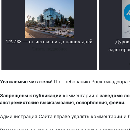
ТАИФ — от истоков и до наших дней
Дуров
Читать подробнее
адаптиро
Уважаемые читатели!
По требованию Роскомнадзора 
Запрещены к публикации
комментарии с
заведомо л
экстремистские высказывания, оскорбления, фейки.
Администрация Сайта вправе удалять комментарии и 