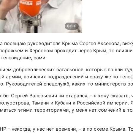
гда посещаю руководителя Крыма Сергея Аксенова, вижу
порожьем и Херсоном проходит через Крым, то влияни
 телевидение, сами.
ием добровольческих батальонов, которые пошли туда 
ей армии, воинских подразделений и сразу же по теле
но. Руководителей спецслужб, каких-то министерств ро
бы Сергей Валерьевич ни старался, – я хочу сказать, ч
олуострова, Тамани и Кубани к Российской империи. Я 
иматься этими территориями, у меня нет сомнений в т
Р – некогда, у нас нет времени, – а по схеме Крыма. 