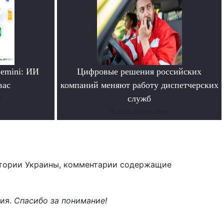
emini: ИИ
Цифровые решения российских
вас
компаний меняют работу диспетчерских
е
служб
Читать подробнее
тории Украины, комментарии содержащие
ния.
Спасибо за понимание!