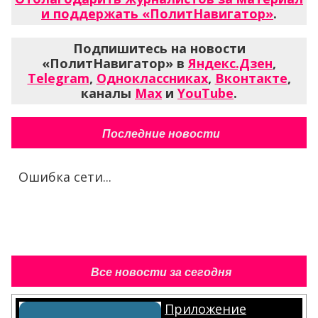
и поддержать «ПолитНавигатор»
.
Подпишитесь на новости
«ПолитНавигатор» в
Яндекс.Дзен
,
Telegram
,
Одноклассниках
,
Вконтакте
,
каналы
Max
и
YouTube
.
Последние новости
Ошибка сети...
Все новости за сегодня
Приложение