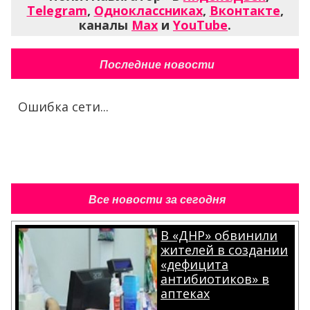
Telegram
,
Одноклассниках
,
Вконтакте
,
каналы
Max
и
YouTube
.
Последние новости
Ошибка сети...
Все новости за сегодня
В «ДНР» обвинили
жителей в создании
«дефицита
антибиотиков» в
аптеках
.