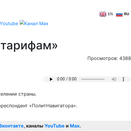
EN
RU
 тарифам»
Просмотров: 4388
селении страны.
рреспондент «ПолитНавигатора».
Вконтакте
, каналы
YouTube
и
Max
.