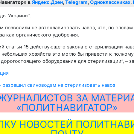
Навигатор» в
Яндекс.Дзен
,
Telegram
,
Одноклассниках
,
ды Украины”.
 позволили не автоклавировать навоз, что, по словам
оза как органического удобрения.
ий статьи 15 действующего закона о стерилизации нав
ае небольших хозяйств это могло бы привести к полно
 дорогостоящего оборудования для стерилизации”, – з
ация
 разрешил свиноводам не стерилизовать навоз
ЖУРНАЛИСТОВ ЗА МАТЕРИ
«ПОЛИТНАВИГАТОР»
ЛКУ НОВОСТЕЙ ПОЛИТНАВИ
ПОЧТУ