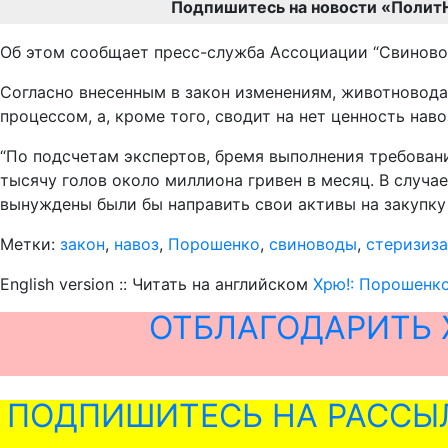
Подпишитесь на новости «Полит
Об этом сообщает пресс-служба Ассоциации “Свиново
Согласно внесенным в закон изменениям, животноводам
процессом, а, кроме того, сводит на нет ценность нав
“По подсчетам экспертов, бремя выполнения требован
тысячу голов около миллиона гривен в месяц. В случ
вынуждены были бы направить свои активы на закупку
Метки:
закон
,
навоз
,
Порошенко
,
свиноводы
,
стеризиз
English version :: Читать на английском
Хрю!: Порошенко
ОТБЛАГОДАРИТЬ 
ПОДПИШИТЕСЬ НА РАССЫ