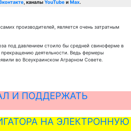
Вконтакте
, каналы
YouTube
и
Max
.
 самих производителей, является очень затратным
оза под давлением стоило бы средней свиноферме в
му прекращению деятельности. Ведь фермеры
аявили во Всеукраинском Аграрном Совете.
АЛ И ПОДДЕРЖАТЬ
ГАТОРА НА ЭЛЕКТРОННУЮ