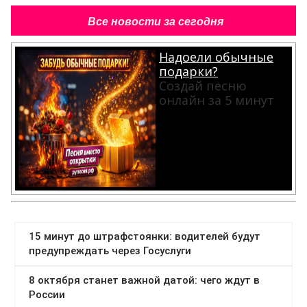
Все новости за сегодня
Надоели обычные
подарки?
Создай песню
онлайн за 5 минут