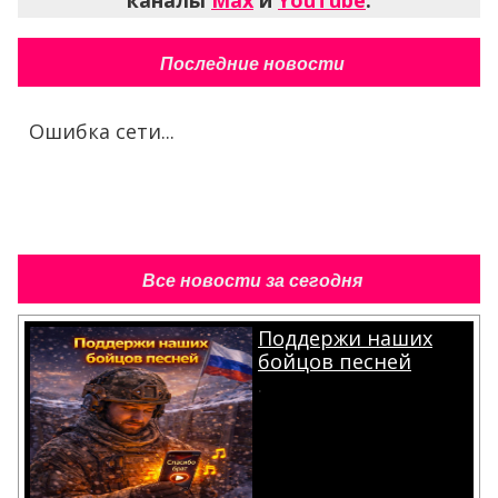
каналы
Max
и
YouTube
.
Последние новости
Ошибка сети...
Все новости за сегодня
Поддержи наших
бойцов песней
.