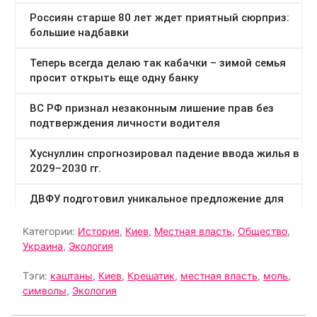
Категории:
История
,
Киев
,
Местная власть
,
Общество
,
Украина
,
Экология
Тэги:
каштаны
,
Киев
,
Крешатик
,
местная власть
,
моль
,
символы
,
Экология