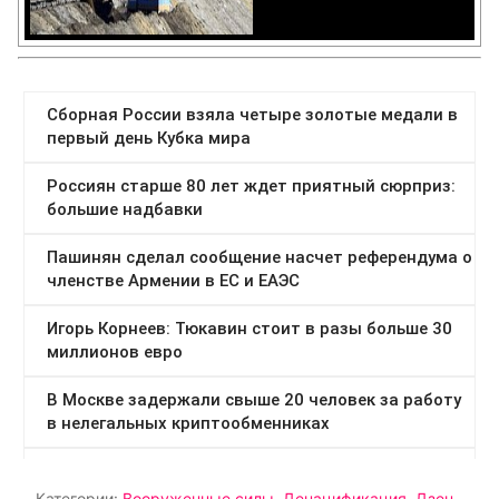
Категории:
Вооруженные силы
,
Денацификация
,
Дзен
,