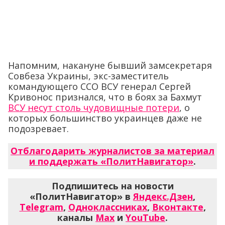
Напомним, накануне бывший замсекретаря
Совбеза Украины, экс-заместитель
командующего ССО ВСУ генерал Сергей
Кривонос признался, что в боях за Бахмут
ВСУ несут столь чудовищные потери
, о
которых большинство украинцев даже не
подозревает.
Отблагодарить журналистов за материал
и поддержать «ПолитНавигатор»
.
Подпишитесь на новости
«ПолитНавигатор» в
Яндекс.Дзен
,
Telegram
,
Одноклассниках
,
Вконтакте
,
каналы
Max
и
YouTube
.