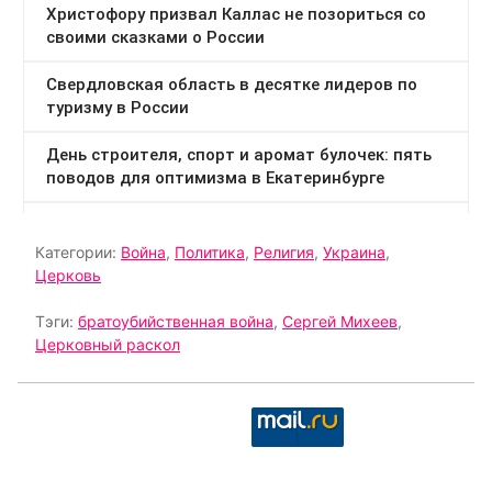
Категории:
Война
,
Политика
,
Религия
,
Украина
,
Церковь
Тэги:
братоубийственная война
,
Сергей Михеев
,
Церковный раскол