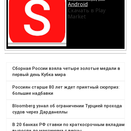
Android
Скачать в Play
Market