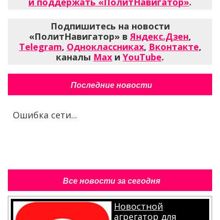
и поддержать «ПолитНавигатор»
.
Подпишитесь на новости
«ПолитНавигатор» в
Яндекс.Дзен
,
Telegram
,
Одноклассниках
,
Вконтакте
,
каналы
Max
и
YouTube
.
Последние новости
Ошибка сети...
Все новости за сегодня
Новостной
агрегатор для