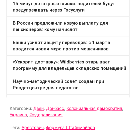
Категории:
Дзен
,
Донбасс
,
Колониальная демократия
,
Украина
,
Федерализация
Тэги:
Арестович
,
формула Штайнмайера