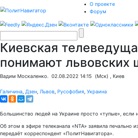
О проекте
Форум
Киевская телеведуща
понимают львовских 
Вадим Москаленко.
02.08.2022 14:15
(Мск) , Киев
Галичина
,
Дзен
,
Львов
,
Русофобия
,
Украина
Большинство людей на Украине просто «тупые», если н
Об этом в эфире телеканала «NTA» заявила печально и
передаёт корреспондент «ПолитНавигатора».