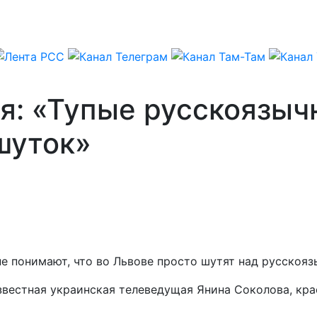
я: «Тупые русскоязыч
шуток»
е понимают, что во Львове просто шутят над русскояз
звестная украинская телеведущая Янина Соколова, кра