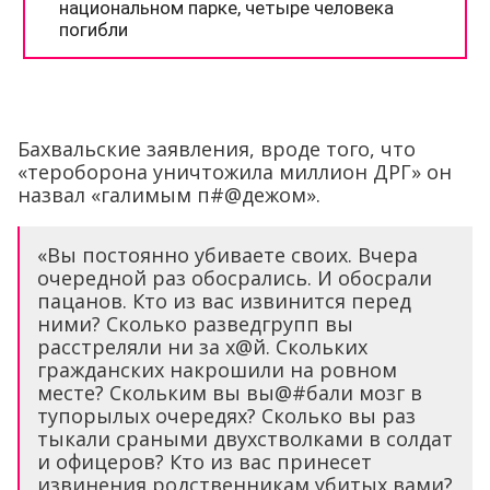
Бахвальские заявления, вроде того, что
«тероборона уничтожила миллион ДРГ» он
назвал «галимым п#@дежом».
«Вы постоянно убиваете своих. Вчера
очередной раз обосрались. И обосрали
пацанов. Кто из вас извинится перед
ними? Сколько разведгрупп вы
расстреляли ни за х@й. Скольких
гражданских накрошили на ровном
месте? Скольким вы вы@#бали мозг в
тупорылых очередях? Сколько вы раз
тыкали сраными двухстволками в солдат
и офицеров? Кто из вас принесет
извинения родственникам убитых вами?