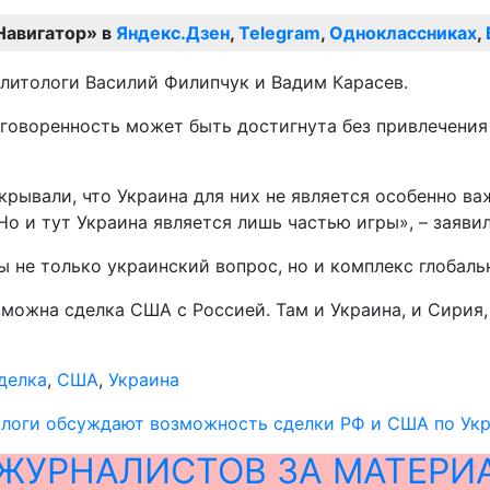
Навигатор» в
Яндекс.Дзен
,
Telegram
,
Одноклассниках
,
олитологи Василий Филипчук и Вадим Карасев.
договоренность может быть достигнута без привлечения
рывали, что Украина для них не является особенно ва
о и тут Украина является лишь частью игры», – заяви
ы не только украинский вопрос, но и комплекс глобаль
зможна сделка США с Россией. Там и Украина, и Сирия,
делка
,
США
,
Украина
ологи обсуждают возможность сделки РФ и США по Ук
ЖУРНАЛИСТОВ ЗА МАТЕРИ