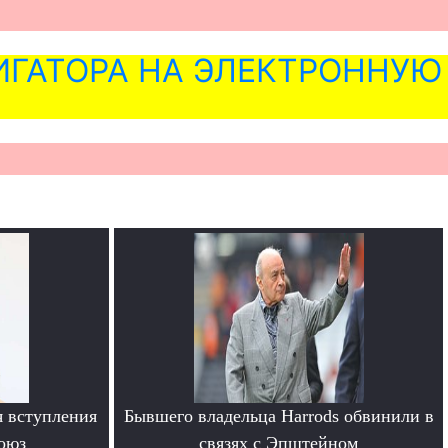
ГАТОРА НА ЭЛЕКТРОННУЮ
я вступления
Бывшего владельца Harrods обвинили в
оюз
связях с Эпштейном