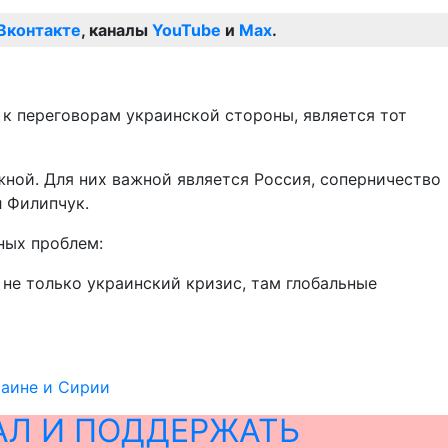
Вконтакте
, каналы
YouTube
и
Max
.
 к переговорам украинской стороны, является тот
жной. Для них важной является Россия, соперничество
л Филипчук.
ных проблем:
 не только украинский кризис, там глобальные
раине и Сирии
АЛ И ПОДДЕРЖАТЬ