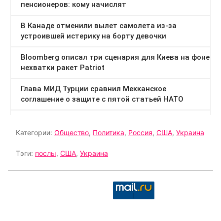
Категории:
Общество
,
Политика
,
Россия
,
США
,
Украина
Тэги:
послы
,
США
,
Украина