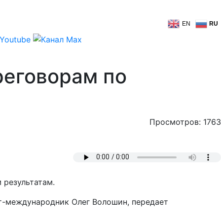
EN
RU
реговорам по
Просмотров: 1763
 результатам.
рт-международник Олег Волошин, передает