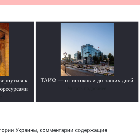
вернуться к
ТАИФ — от истоков и до наших дней
горесурсами
Читать подробнее
е
тории Украины, комментарии содержащие