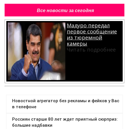
Все новости за сегодня
Мадуро передал
первое сообщение
из тюремной
камеры
Читать подробнее