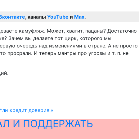
Вконтакте
, каналы
YouTube
и
Max
.
деваете камуфляж. Может, хватит, пацаны? Достаточно
же? Зачем вы делаете тот цирк, которого мы
первую очередь над изменениями в стране. А не просто
о просрали. И теперь мантры про угрозы и т. п. не
щий.
*ли кредит доверия!»
АЛ И ПОДДЕРЖАТЬ