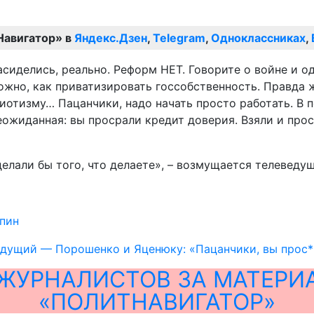
Навигатор» в
Яндекс.Дзен
,
Telegram
,
Одноклассниках
,
сиделись, реально. Реформ НЕТ. Говорите о войне и о
ложно, как приватизировать госсобственность. Правда 
иотизму… Пацанчики, надо начать просто работать. В 
ожиданная: вы просрали кредит доверия. Взяли и прост
 делали бы того, что делаете», – возмущается телеведу
пин
дущий — Порошенко и Яценюку: «Пацанчики, вы прос*
ЖУРНАЛИСТОВ ЗА МАТЕРИ
«ПОЛИТНАВИГАТОР»