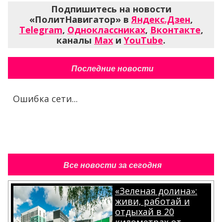
Подпишитесь на новости
«ПолитНавигатор» в
Яндекс.Дзен
,
Telegram
,
Одноклассниках
,
Вконтакте
,
каналы
Max
и
YouTube
.
Последние новости
Ошибка сети...
Все новости за сегодня
«Зеленая долина»:
живи, работай и
отдыхай в 20