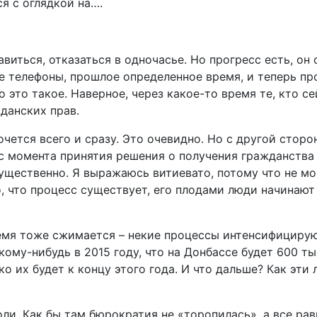
я с оглядкой на….
иться, отказаться в одночасье. Но прогресс есть, он 
е телефоны, прошлое определенное время, и теперь п
о это такое. Наверное, через какое-то время те, кто с
данских прав.
очется всего и сразу. Это очевидно. Но с другой сторо
и с момента принятия решения о получения гражданств
щественно. Я выражаюсь витиевато, потому что не мог
но, что процесс существует, его плодами люди начинают
емя тоже сжимается – некие процессы интенсифицируют
ому-нибудь в 2015 году, что на Донбассе будет 600 ты
ко их будет к концу этого года. И что дальше? Как эт
ли. Как бы там бюрократия не «торопилась», а все рав