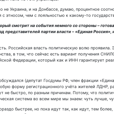
то не Украина, и на Донбассе, думаю, процентное соот
 с этносом, чем с лояльностью к какому-то государств
торый смотрит на события немного со стороны – готова
д представителей партии власти – «Единая Россия», 
ть. Российская власть политическую волю проявила. Э
нства, в том, что сейчас есть вариант получения СНИЛ
йской Федерации, который как и ИНН гарантирует реа
обсуждался (депутат Госдумы РФ, член фракции «Едина
собую форму регистрационного учёта жителей ЛДНР, р
дут не быстро, по разным причинам. Потому, что полит
еская система во всем мире мы знаем: чуть лучше, чу
ораздо быстрее, но пока идут так, как идут, тем более