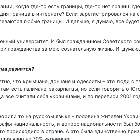
ции, когда где-то есть границы, где-то нет границ, гд
одня граница в интернете? Если зарегистрировался на 
еваются любые границы. И дальше, я думаю, все будет
венный университет. И был гражданином Советского со
три гражданства за мою сознательную жизнь. И, думаю
ыма разнится?
ятно, что крымчане, дончане и одесситы – это люди с
там есть галичане, закарпатцы, но если говорить о Юг
а все считали себя украинцами, и по переписи 2001 г
оворили то на русском языке – половина жителей Украи
ло графы национальность, и вопрос национальности был
то происходило в стране. А это была единственно приз
годня явно не 70% украинцев.