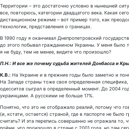
Территории – это достаточно условно в нынешней ситуа
все, повторюсь, категории двадцатого века. Какая сег
дистанционном режиме – вот пример того, как преодол
технологии, представления о границах.
В 1990 году я оканчивал Днепропетровский государст
до этого побывал гражданином Украины. У меня было 
я не буду, тем не менее, видите что произошло?
П.Н.: И все же почему судьба жителей Донбасса и Кр
К.В.:
На Украине и в прежние годы было заметно и пон
На Западе страны тоже своя определенная специфика, 
одесситов сыграл в определенный момент. До 2004 год
украинцами. А русскими не больше 17%.
Понятно, что это не отображало реалий, потому что г
(и, кстати, остается) страной, где в паспорте не бы
считать? И эта перепись совершенно не отражала то, ч
пойми, что произошло в стране с 2001 года, но там се