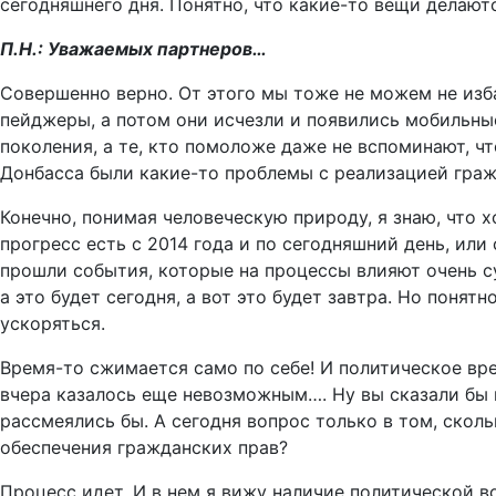
сегодняшнего дня. Понятно, что какие-то вещи делаютс
П.Н.: Уважаемых партнеров…
Совершенно верно. От этого мы тоже не можем не избав
пейджеры, а потом они исчезли и появились мобильны
поколения, а те, кто помоложе даже не вспоминают, чт
Донбасса были какие-то проблемы с реализацией граж
Конечно, понимая человеческую природу, я знаю, что х
прогресс есть с 2014 года и по сегодняшний день, ил
прошли события, которые на процессы влияют очень су
а это будет сегодня, а вот это будет завтра. Но понят
ускоряться.
Время-то сжимается само по себе! И политическое вр
вчера казалось еще невозможным…. Ну вы сказали бы к
рассмеялись бы. А сегодня вопрос только в том, сколь
обеспечения гражданских прав?
Процесс идет. И в нем я вижу наличие политической во