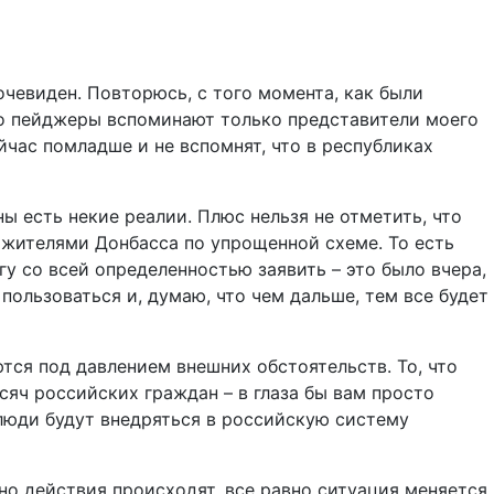
очевиден. Повторюсь, с того момента, как были
ро пейджеры вспоминают только представители моего
ейчас помладше и не вспомнят, что в республиках
ны есть некие реалии. Плюс нельзя не отметить, что
а жителями Донбасса по упрощенной схеме. То есть
у со всей определенностью заявить – это было вчера,
 пользоваться и, думаю, что чем дальше, тем все будет
ся под давлением внешних обстоятельств. То, что
сяч российских граждан – в глаза бы вам просто
и люди будут внедряться в российскую систему
но действия происходят, все равно ситуация меняется.