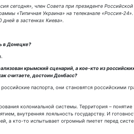
сия сегодня», член Совета при президенте Российско
граммы «Типичная Украина» на телеканале «Россия-24»
 дней в застенках Киева».
ь в Донецке?
.
реализован крымский сценарий, а кое-кто из российск
как считаете, достоин Донбасс?
 российские паспорта, они становятся российскими г
ирования колониальной системы. Территория – понятие 
нятием, внутренняя лояльность государству. И готовно
тей, а кто-то испытывает огромный пиетет перед сист