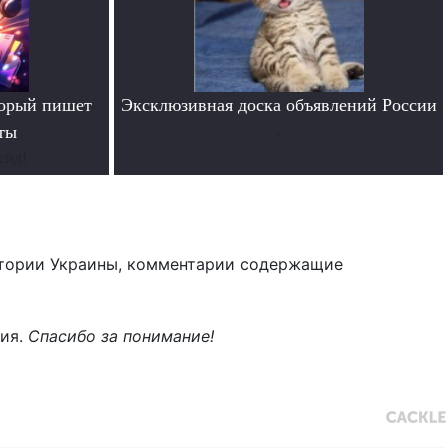
торый пишет
Эксклюзивная доска объявлений России
ты
.
енд!
тории Украины, комментарии содержащие
ния.
Спасибо за понимание!