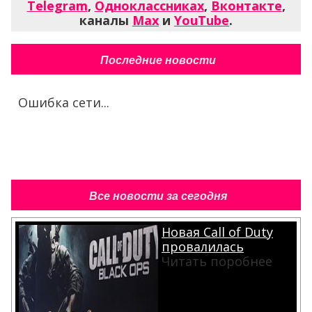
Telegram
,
Одноклассниках
,
Вконтакте
,
каналы
Max
и
YouTube
.
Последние новости
Ошибка сети...
Все новости за сегодня
Новая Call of Duty
провалилась
Читать поробнее