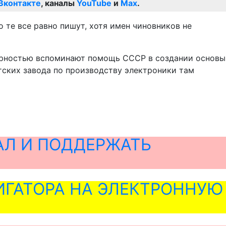
Вконтакте
, каналы
YouTube
и
Max
.
о те все равно пишут, хотя имен чиновников не
дарностью вспоминают помощь СССР в создании основы
тских завода по производству электроники там
АЛ И ПОДДЕРЖАТЬ
ГАТОРА НА ЭЛЕКТРОННУЮ