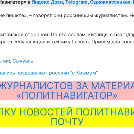
Навигатор» в
Яндекс.Дзен
,
Telegram
,
Одноклассниках
,
 не пишите», – говорят они российским журналистам. Н
китайской стороной. По его словам, китайцы с благо
рают 55% айпэдов и технику Lenovo. Причем два сове
ьпин
,
Сычуань
запись поздравляют россиян “с Крымом”
ЖУРНАЛИСТОВ ЗА МАТЕРИ
«ПОЛИТНАВИГАТОР»
ЛКУ НОВОСТЕЙ ПОЛИТНАВИ
ПОЧТУ