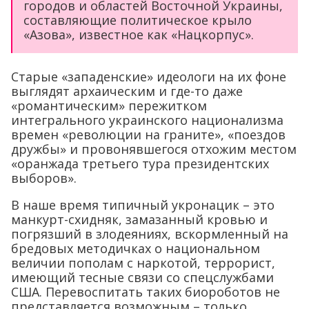
городов и областей Восточной Украины,
составляющие политическое крыло
«Азова», известное как «Нацкорпус».
Старые «западенские» идеологи на их фоне
выглядят архаическим и где-то даже
«романтическим» пережитком
интегрального украинского национализма
времен «революции на граните», «поездов
дружбы» и провонявшегося отхожим местом
«оранжада третьего тура президентских
выборов».
В наше время типичный укронацик – это
манкурт-схидняк, замазанный кровью и
погрязший в злодеяниях, вскормленный на
бредовых методичках о национальном
величии пополам с наркотой, террорист,
имеющий тесные связи со спецслужбами
США. Перевоспитать таких биороботов не
представляется возможным – только