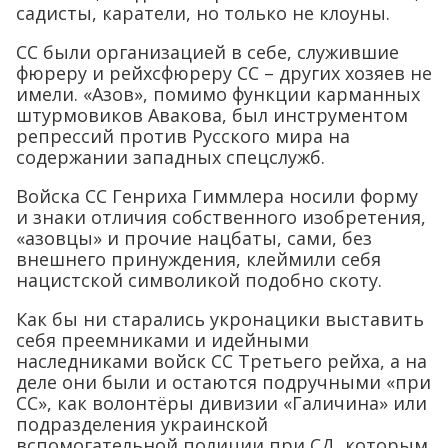
садисты, каратели, но только не клоуны.
СС были организацией в себе, служившие
фюреру и рейхсфюреру СС – других хозяев не
имели. «Азов», помимо функции карманных
штурмовиков Авакова, был инструментом
репрессий против Русского мира на
содержании западных спецслужб.
Войска СС Генриха Гиммлера носили форму
и знаки отличия собственного изобретения,
«азовцы» и прочие нацбаты, сами, без
внешнего принуждения, клеймили себя
нацистской символикой подобно скоту.
Как бы ни старались укронацики выставить
себя преемниками и идейными
наследниками войск СС Третьего рейха, а на
деле они были и остаются подручными «при
СС», как волонтёры дивизии «Галичина» или
подразделения украинской
вспомогательной полиции при СД, которым