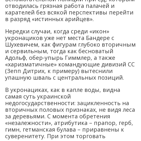
отводилась грязная работа палачей и
карателей без всякой перспективы перейти
в разряд «истинных арийцев».
Нередки случаи, когда среди «икон»
укронациков уже нет места Бандере с
Шухевичем, как фигурам глубоко вторичным
и сервильным, тогда как бесноватый
Адольф, обер-упырь Гиммлер, а также
«харизматичные» командующие дивизий СС
(Зепп Дитрих, к примеру) вытеснили
упашную шваль с центральных позиций.
В укронациках, как в капле воды, видна
самая суть украинской
недогосударственности: зацикленность на
вторичных половых признаках, не видя леса
за деревьями. С момента обретения
«незалежности», атрибутика – прапор, герб,
гимн, гетманская булава – приравнены к
суверенитету. При этом торговать