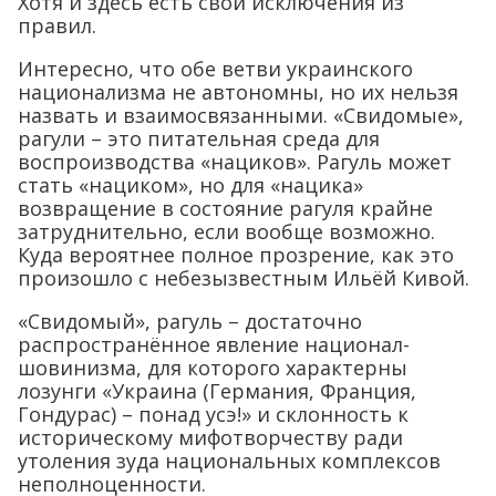
Хотя и здесь есть свои исключения из
правил.
Интересно, что обе ветви украинского
национализма не автономны, но их нельзя
назвать и взаимосвязанными. «Свидомые»,
рагули – это питательная среда для
воспроизводства «нациков». Рагуль может
стать «нациком», но для «нацика»
возвращение в состояние рагуля крайне
затруднительно, если вообще возможно.
Куда вероятнее полное прозрение, как это
произошло с небезызвестным Ильёй Кивой.
«Свидомый», рагуль – достаточно
распространённое явление национал-
шовинизма, для которого характерны
лозунги «Украина (Германия, Франция,
Гондурас) – понад усэ!» и склонность к
историческому мифотворчеству ради
утоления зуда национальных комплексов
неполноценности.