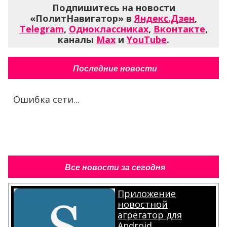
Подпишитесь на новости
«ПолитНавигатор» в
Яндекс.Дзен
,
Telegram
,
Одноклассниках
,
Вконтакте
,
каналы
Max
и
YouTube
.
Последние новости
Ошибка сети...
Все новости за сегодня
Приложение
новостной
агрегатор для
Android