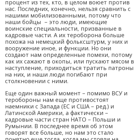
процент из тех, кто, в целом воюет против
нас. Последних, конечно, нельзя сравнить с
нашими мобилизованными, потому что
наши бойцы – это люди, имеющие
воинские специальности, призванные в
кадровые части. А их тероборона больше
похожа на немецкий фольксштурм, у них и
вооружение иное, и функции. Но они
создают нам определенные помехи, потому
как их сажают в окопы, или пускают мясом в
наступление, приходиться тратить патроны
на них, и наши люди погибают при
столкновении с ними.
Еще один важный момент – помимо ВСУ и
теробороны нам еще противостоят
наемники с Запада (ЕС и США – ред.) и
Латинской Америки, а фактически –
кадровые части стран НАТО – Польши и
Румынии. В последнее время об этом
говорят все больше, но нам это стало
понятно еще тогда, когда мы стояли на