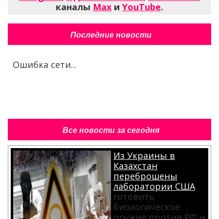
каналы
Max
и
YouTube
.
Последние новости
Ошибка сети...
Все новости за сегодня
Из Украины в
Казахстан
переброшены
лаборатории США
готовить
биологическое
оружие против РФ и