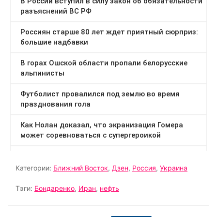
Категории:
Ближний Восток
,
Дзен
,
Россия
,
Украина
Тэги:
Бондаренко
,
Иран
,
нефть