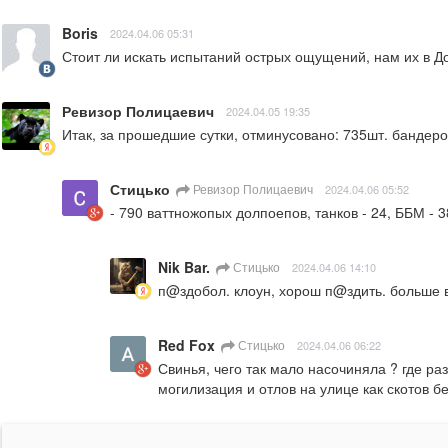
Boris
2024.04.06 05:31
Стоит ли искать испытаний острых ощущений, нам их в До
Ревизор Полицаевич
2024.04.05 19:35
Итак, за прошедшие сутки, отминусовано: 735шт. бандеров
Стицько
Ревизор Полицаевич
2024.04.06 05:52
- 790 ваттножопых долпоепов, танков - 24, ББМ - 3
Nik Bar.
Стицько
2024.04.06 14:10
п@здобол. клоун, хорош п@здить. больше ве
Red Fox
Стицько
2024.04.06 06:22
Свинья, чего так мало насочиняла ? где ра
могилизация и отлов на улице как скотов бе