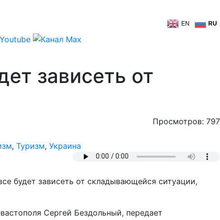
EN
RU
дет зависеть от
Просмотров: 797
изм
,
Туризм
,
Украина
все будет зависеть от складывающейся ситуации,
евастополя Сергей Бездольный, передает