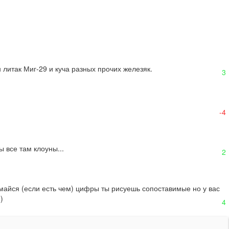
 литак Миг-29 и куча разных прочих железяк.
3
-4
 все там клоуны...
2
умайся (если есть чем) цифры ты рисуешь сопоставимые но у вас 
)
4