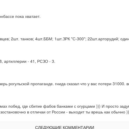
нбассе пока хватает.
цев; 2шт. танков; 4шт.ББМ; 1шт.ЗРК "С-300"; 22шт.арторудий; один
8, артиллерии - 41, РСЗО - 3.
рь рогульской пропаганде. гнида сказал что у вас потери 31000. вы
змах побед, где сбитие фабов банками с огурцами ))) И просто зад
зостановочно в отличаи от России - выходит ты врешь как обычно ))
СЛЕДУЮЩИЕ КОММЕНТАРИИ