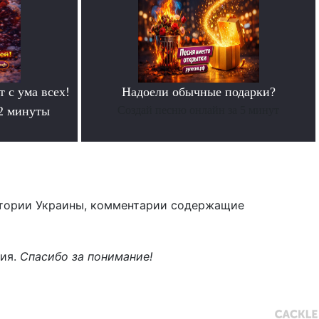
т с ума всех!
Надоели обычные подарки?
 2 минуты
Создай песню онлайн за 5 минут
тории Украины, комментарии содержащие
ния.
Спасибо за понимание!