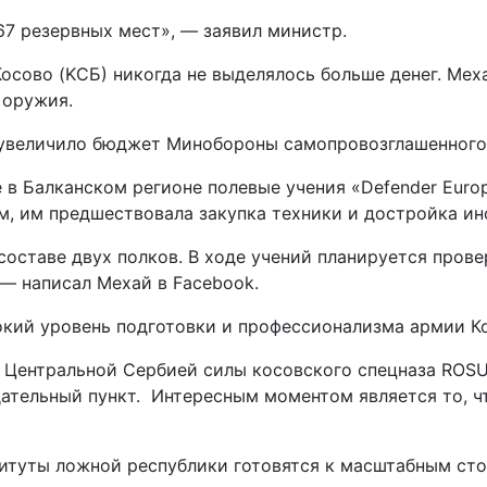
67 резервных мест», — заявил министр.
Косово (KСБ) никогда не выделялось больше денег. Мех
 оружия.
 увеличило бюджет Минобороны самопровозглашенного г
 в Балканском регионе полевые учения «Defender Europ
овам, им предшествовала закупка техники и достройка и
 составе двух полков. В ходе учений планируется про
— написал Мехай в Facebook.
сокий уровень подготовки и профессионализма армии К
 Центральной Сербией силы косовского спецназа ROSU
ательный пункт. Интересным моментом является то, ч
титуты ложной республики готовятся к масштабным ст